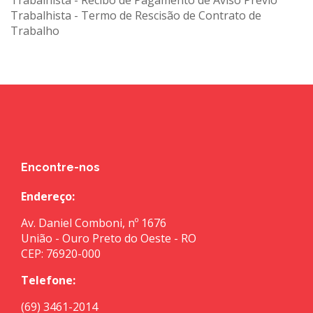
Trabalhista - Termo de Rescisão de Contrato de
Trabalho
Encontre-nos
Endereço:
Av. Daniel Comboni, nº 1676
União - Ouro Preto do Oeste - RO
CEP: 76920-000
Telefone:
(69) 3461-2014