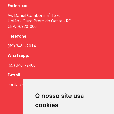
Endereço:
Av. Daniel Comboni, nº 1676
União - Ouro Preto do Oeste - RO
CEP: 76920-000
Telefone:
(69) 3461-2014
Whatsapp:
(69) 3461-2400
E-mail:
contato@escritoriocuritiba.com.br
O nosso site usa
cookies