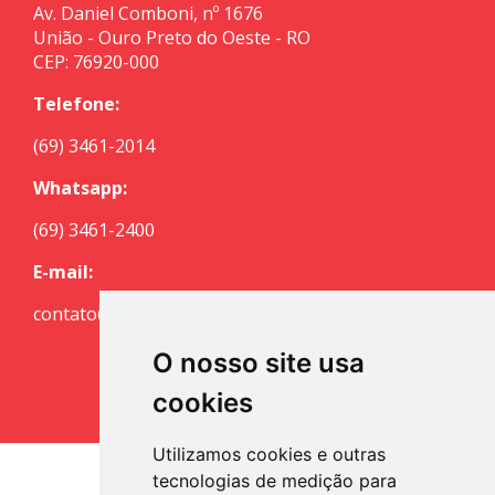
Av. Daniel Comboni, nº 1676
União - Ouro Preto do Oeste - RO
CEP: 76920-000
Telefone:
(69) 3461-2014
Whatsapp:
(69) 3461-2400
E-mail:
contato@escritoriocuritiba.com.br
O nosso site usa
cookies
Utilizamos cookies e outras
tecnologias de medição para