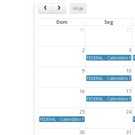
Hoje
Dom
Seg
26
27
2
3
FEDERAL - Calendário Fed
9
10
FEDERAL - Calendário Fed
16
17
FEDERAL - Calendário Fed
23
24
FEDERAL - Calendário Federal - Data de vencime
30
31