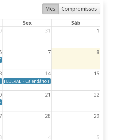
Mês
Compromissos
Sex
Sáb
0
31
1
6
7
8
erça-feira
ento: Dia 05/08/2026 - Quarta-feira
Federal - Data de vencimento: Dia 06/08/2026 - Quinta-feira
3
14
15
Federal - Data de vencimento: Dia 13/08/2026 - Quinta-feira
FEDERAL - Calendário Federal - Data de vencimento: Dia 14/08/2026 
0
21
22
Federal - Data de vencimento: Dia 20/08/2026 - Quinta-feira
7
28
29
erça-feira
3
4
5